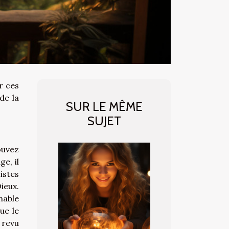
r ces
de la
SUR LE MÊME
SUJET
ouvez
e, il
istes
ieux.
nable
ue le
 revu