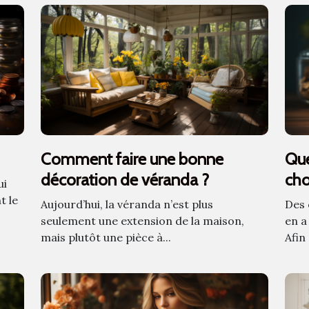
Comment faire une bonne
Que
décoration de véranda ?
cho
ui
fam
t le
Aujourd’hui, la véranda n’est plus
Des 
seulement une extension de la maison,
en a
mais plutôt une pièce à...
Afin 