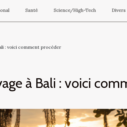
ional
Santé
Science/High-Tech
Divers
ali : voici comment procéder
yage à Bali : voici co