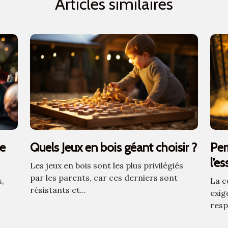
Articles similaires
de
Quels Jeux en bois géant choisir ?
Per
l’es
Les jeux en bois sont les plus privilégiés
par les parents, car ces derniers sont
s,
La c
résistants et...
exig
resp