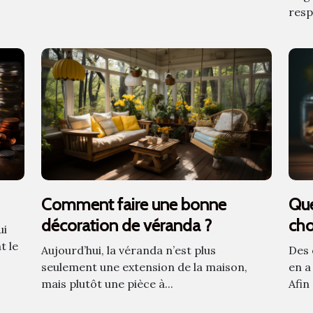
resp
Comment faire une bonne
Que
décoration de véranda ?
cho
ui
fam
t le
Aujourd’hui, la véranda n’est plus
Des 
seulement une extension de la maison,
en a
mais plutôt une pièce à...
Afin 