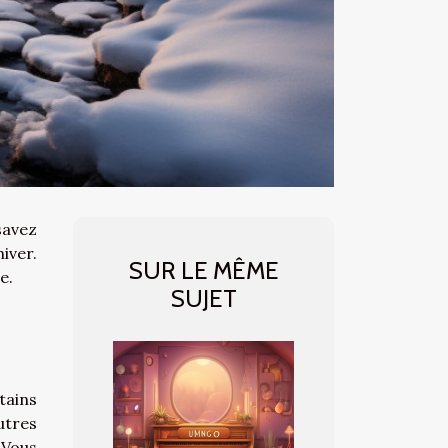
savez
iver.
SUR LE MÊME
e.
SUJET
tains
utres
 Vous