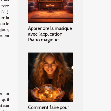
devez
ki ).
er la
 ou le
Apprendre la musique
jour,
avec l'application
e, en
Piano magique
er un
qu’il
nteau
Comment faire pour